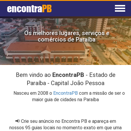
encontra
PB
Home
Os melhores lugares, serviços e
Agenda
comércios de Paraíba
Anuncie
Cadastrar Empresa
Bem vindo ao
EncontraPB
- Estado de
Paraíba - Capital João Pessoa
Nasceu em 2008 o
EncontraPB
com a missão de ser o
maior guia de cidades na Paraíba
📢 Crie seu anúncio no Encontra PB e apareça em
nossos 95 guias locais no momento exato em que uma